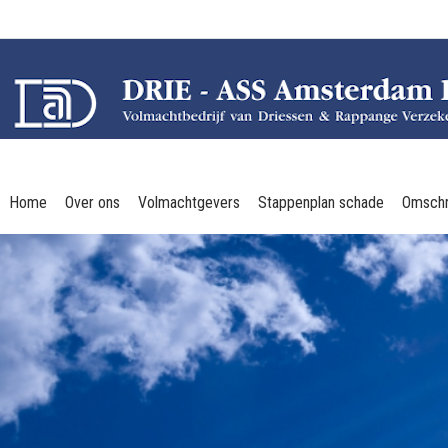
Home
Over ons
Volmachtgevers
Stappenplan schade
Omschr