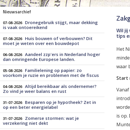
Nieuwsarchief
Zakg
Dronegebruik stijgt, maar dekking
07-08-2026
is vaak ontoereikend
Wil j
tips e
Huis bouwen of verbouwen? Dit
07-08-2026
moet je weten over een bouwdepot
Het Ni
Aandeel zzp'ers in Nederland hoger
06-08-2026
minder
dan omringende Europese landen.
waar b
Familielening op papier: zo
05-08-2026
voorkom je ruzie en problemen met de fiscus
Start 
Altijd bereikbaar als ondernemer?
04-08-2026
Vanaf 
Zo vind je weer balans en rust
intro
Besparen op je hypotheek? Zet in
31-07-2026
worde
op een beter energielabel
is op.
Zomerse stormen: wat je
31-07-2026
verzekering niet dekt
Munten