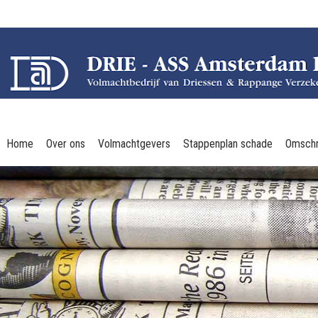
Home
Over ons
Volmachtgevers
Stappenplan schade
Omschr