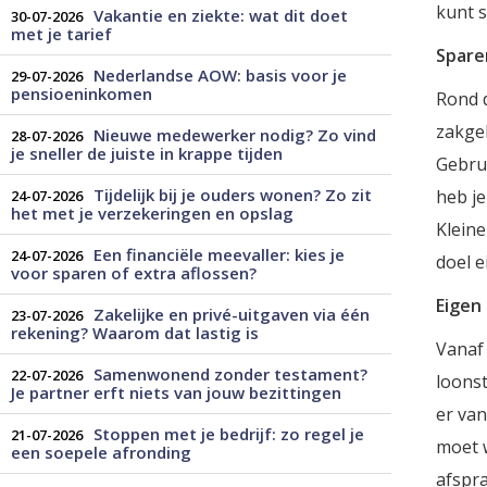
kunt s
Vakantie en ziekte: wat dit doet
30-07-2026
met je tarief
Spare
Nederlandse AOW: basis voor je
29-07-2026
pensioeninkomen
Rond d
zakgel
Nieuwe medewerker nodig? Zo vind
28-07-2026
je sneller de juiste in krappe tijden
Gebrui
Tijdelijk bij je ouders wonen? Zo zit
heb je
24-07-2026
het met je verzekeringen en opslag
Kleine
Een financiële meevaller: kies je
24-07-2026
doel e
voor sparen of extra aflossen?
Eigen 
Zakelijke en privé-uitgaven via één
23-07-2026
rekening? Waarom dat lastig is
Vanaf 
Samenwonend zonder testament?
22-07-2026
loonst
Je partner erft niets van jouw bezittingen
er van
Stoppen met je bedrijf: zo regel je
21-07-2026
moet w
een soepele afronding
afspra