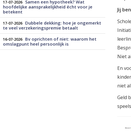
Samen een hypotheek? Wat
17-07-2026
hoofdelijke aansprakelijkheid écht voor je
Jij be
betekent
Schole
Dubbele dekking: hoe je ongemerkt
17-07-2026
te veel verzekeringspremie betaalt
Initia
leerli
Bv oprichten of niet: waarom het
16-07-2026
omslagpunt heel persoonlijk is
Bespre
Niet a
En voo
kinder
niet a
Geld b
speels
Bove