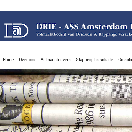
Home
Over ons
Volmachtgevers
Stappenplan schade
Omschr