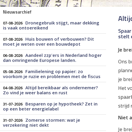
Nieuwsarchief
Alti
Dronegebruik stijgt, maar dekking
07-08-2026
is vaak ontoereikend
Spaar
stelt
Huis bouwen of verbouwen? Dit
07-08-2026
moet je weten over een bouwdepot
Je br
Aandeel zzp'ers in Nederland hoger
06-08-2026
dan omringende Europese landen.
Ons br
planne
Familielening op papier: zo
05-08-2026
voorkom je ruzie en problemen met de fiscus
je bre
Altijd bereikbaar als ondernemer?
Het vo
04-08-2026
Zo vind je weer balans en rust
spaarb
Besparen op je hypotheek? Zet in
31-07-2026
strijd 
op een beter energielabel
Niet a
Zomerse stormen: wat je
31-07-2026
verzekering niet dekt
Je bre