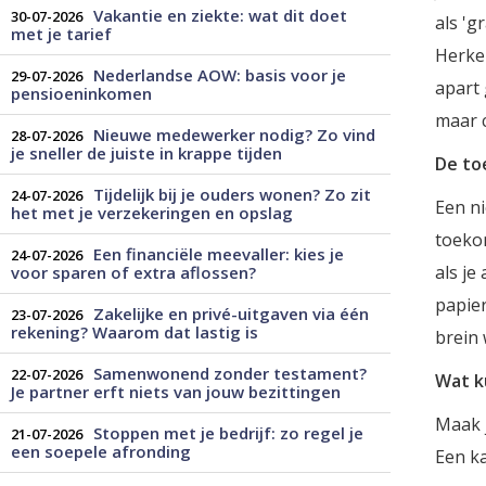
Vakantie en ziekte: wat dit doet
30-07-2026
als 'g
met je tarief
Herken
Nederlandse AOW: basis voor je
29-07-2026
apart 
pensioeninkomen
maar c
Nieuwe medewerker nodig? Zo vind
28-07-2026
je sneller de juiste in krappe tijden
De to
Tijdelijk bij je ouders wonen? Zo zit
24-07-2026
Een ni
het met je verzekeringen en opslag
toekom
Een financiële meevaller: kies je
24-07-2026
als je
voor sparen of extra aflossen?
papier
Zakelijke en privé-uitgaven via één
23-07-2026
rekening? Waarom dat lastig is
brein 
Samenwonend zonder testament?
22-07-2026
Wat k
Je partner erft niets van jouw bezittingen
Maak j
Stoppen met je bedrijf: zo regel je
21-07-2026
een soepele afronding
Een ka