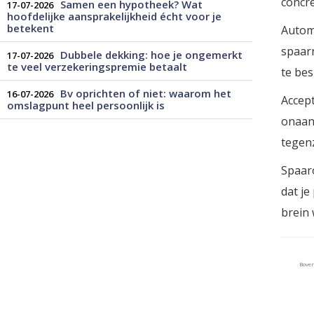
concre
Samen een hypotheek? Wat
17-07-2026
hoofdelijke aansprakelijkheid écht voor je
betekent
Automa
spaarr
Dubbele dekking: hoe je ongemerkt
17-07-2026
te veel verzekeringspremie betaalt
te bes
Bv oprichten of niet: waarom het
16-07-2026
Accept
omslagpunt heel persoonlijk is
onaang
tegenz
Spaaro
dat je
brein 
Bove