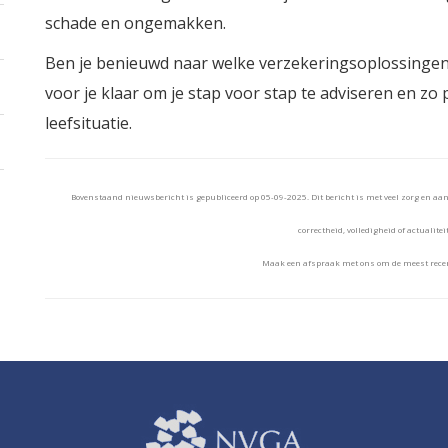
schade en ongemakken.
Ben je benieuwd naar welke verzekeringsoplossingen
voor je klaar om je stap voor stap te adviseren en zo p
leefsituatie.
Bovenstaand nieuwsbericht is gepubliceerd op 05-09-2025. Dit bericht is met veel zorg en a
correctheid, volledigheid of actualitei
Maak een afspraak met ons om de meest recen