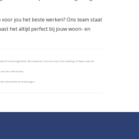
 voor jou het beste werken? Ons team staat
ast het altijd perfect bij jouw woon- en
andacht samengesteld. Desondanks kunnen wij niet volledig instaan voor de
t van de informatie.
te informatie te ontvangen.