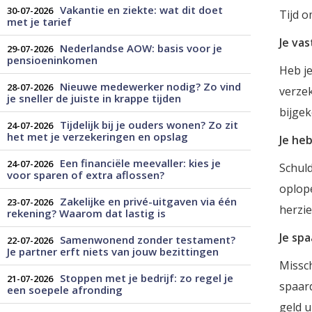
Vakantie en ziekte: wat dit doet
30-07-2026
Tijd o
met je tarief
Je vas
Nederlandse AOW: basis voor je
29-07-2026
pensioeninkomen
Heb je
Nieuwe medewerker nodig? Zo vind
28-07-2026
verzek
je sneller de juiste in krappe tijden
bijgek
Tijdelijk bij je ouders wonen? Zo zit
24-07-2026
het met je verzekeringen en opslag
Je he
Een financiële meevaller: kies je
24-07-2026
Schuld
voor sparen of extra aflossen?
oplope
Zakelijke en privé-uitgaven via één
23-07-2026
herzie
rekening? Waarom dat lastig is
Je sp
Samenwonend zonder testament?
22-07-2026
Je partner erft niets van jouw bezittingen
Missch
Stoppen met je bedrijf: zo regel je
21-07-2026
spaard
een soepele afronding
geld u