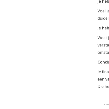
Je he
Voel j
duidel
Je he
Weet j
versta
omsta
Concl
Je fin
één va
Die he
Bove