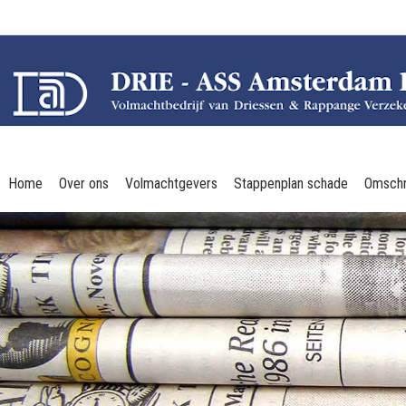
Home
Over ons
Volmachtgevers
Stappenplan schade
Omschr