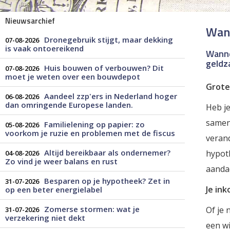
Nieuwsarchief
Wann
Dronegebruik stijgt, maar dekking
07-08-2026
is vaak ontoereikend
Wanne
geldz
Huis bouwen of verbouwen? Dit
07-08-2026
moet je weten over een bouwdepot
Grote
Aandeel zzp'ers in Nederland hoger
06-08-2026
dan omringende Europese landen.
Heb je
samen 
Familielening op papier: zo
05-08-2026
voorkom je ruzie en problemen met de fiscus
verand
Altijd bereikbaar als ondernemer?
hypot
04-08-2026
Zo vind je weer balans en rust
aanda
Besparen op je hypotheek? Zet in
31-07-2026
Je in
op een beter energielabel
Zomerse stormen: wat je
Of je 
31-07-2026
verzekering niet dekt
een wi