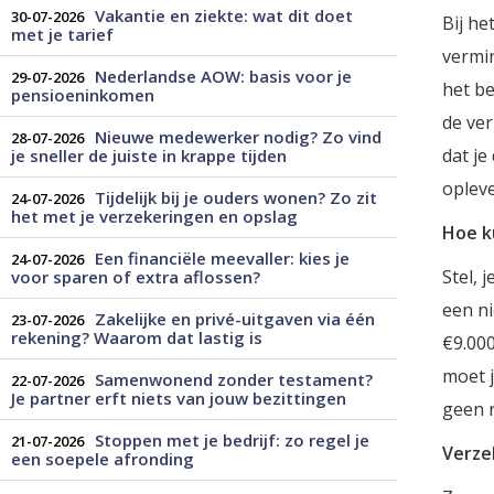
Vakantie en ziekte: wat dit doet
30-07-2026
Bij he
met je tarief
vermin
Nederlandse AOW: basis voor je
29-07-2026
het be
pensioeninkomen
de ver
Nieuwe medewerker nodig? Zo vind
28-07-2026
dat je
je sneller de juiste in krappe tijden
opleve
Tijdelijk bij je ouders wonen? Zo zit
24-07-2026
het met je verzekeringen en opslag
Hoe k
Een financiële meevaller: kies je
24-07-2026
Stel, 
voor sparen of extra aflossen?
een ni
Zakelijke en privé-uitgaven via één
23-07-2026
rekening? Waarom dat lastig is
€9.000
moet j
Samenwonend zonder testament?
22-07-2026
Je partner erft niets van jouw bezittingen
geen 
Stoppen met je bedrijf: zo regel je
21-07-2026
Verze
een soepele afronding