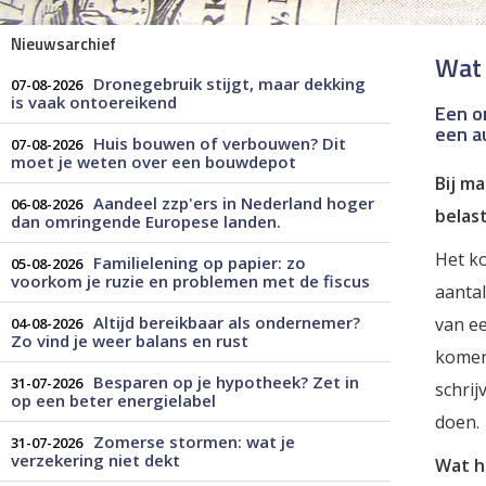
Nieuwsarchief
Wat 
Dronegebruik stijgt, maar dekking
07-08-2026
is vaak ontoereikend
Een on
een a
Huis bouwen of verbouwen? Dit
07-08-2026
moet je weten over een bouwdepot
Bij m
Aandeel zzp'ers in Nederland hoger
06-08-2026
belast
dan omringende Europese landen.
Het ko
Familielening op papier: zo
05-08-2026
voorkom je ruzie en problemen met de fiscus
aantal
Altijd bereikbaar als ondernemer?
van ee
04-08-2026
Zo vind je weer balans en rust
komen,
Besparen op je hypotheek? Zet in
31-07-2026
schrij
op een beter energielabel
doen.
Zomerse stormen: wat je
31-07-2026
verzekering niet dekt
Wat ho