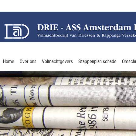
Home
Over ons
Volmachtgevers
Stappenplan schade
Omschr