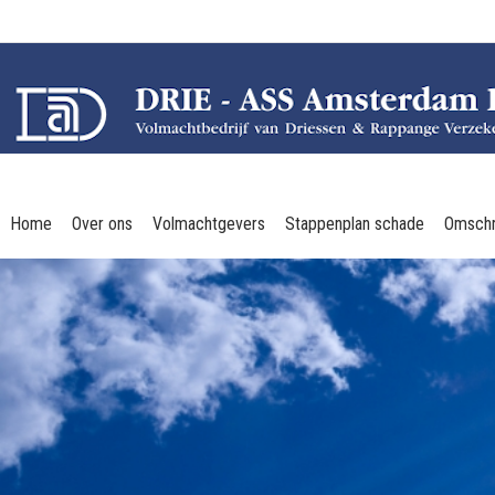
Home
Over ons
Volmachtgevers
Stappenplan schade
Omschr