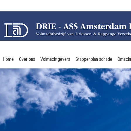
Home
Over ons
Volmachtgevers
Stappenplan schade
Omschr